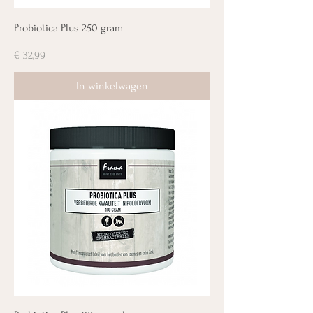
Probiotica Plus 250 gram
Prijs
€ 32,99
In winkelwagen