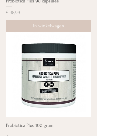
Probiotica Plus 90 capsules
Prijs
€ 38,99
In winkelwagen
Probiotica Plus 100 gram