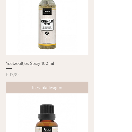
Voetzooltjes Spray 100 ml
Prijs
€ 17,99
In winkelwagen