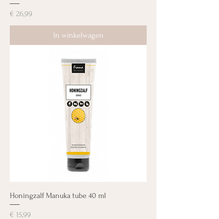
Prijs
€ 26,99
In winkelwagen
Honingzalf Manuka tube 40 ml
Prijs
€ 15,99