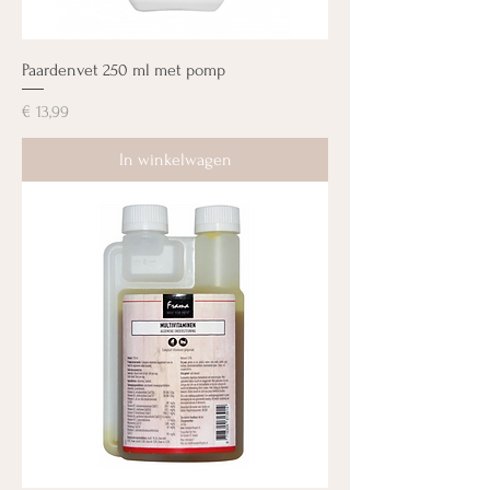
Paardenvet 250 ml met pomp
Prijs
€ 13,99
In winkelwagen