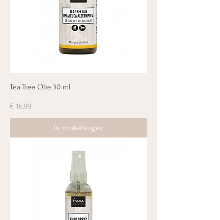
Tea Tree Olie 30 ml
Prijs
€ 16,99
In winkelwagen