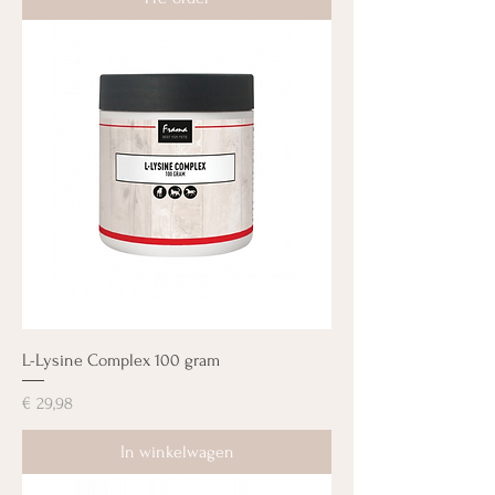
L-Lysine Complex 100 gram
Prijs
€ 29,98
In winkelwagen