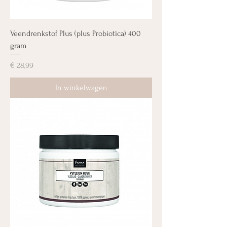
Veendrenkstof Plus (plus Probiotica) 400
gram
Prijs
€ 28,99
In winkelwagen