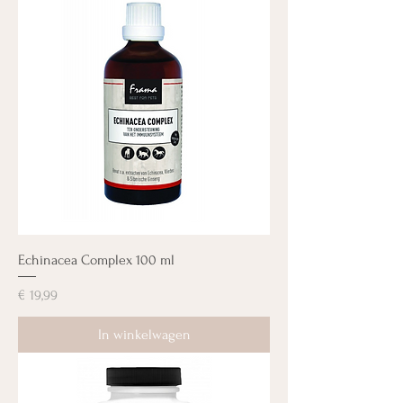
Echinacea Complex 100 ml
Prijs
€ 19,99
In winkelwagen