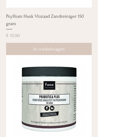
Psyllium Husk Vlozaad Zandreiniger 150
gram
Prijs
€ 10,90
In winkelwagen