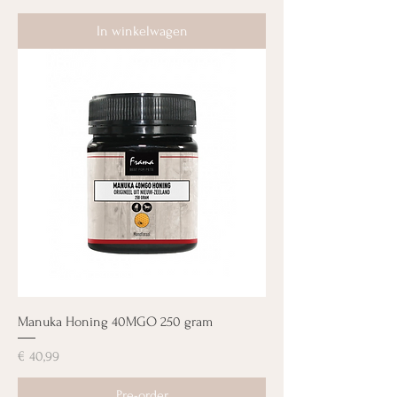
In winkelwagen
Manuka Honing 40MGO 250 gram
Prijs
€ 40,99
Pre-order