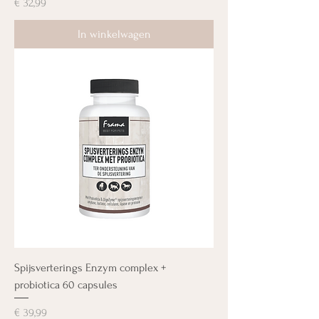
Prijs
€ 32,99
In winkelwagen
Spijsverterings Enzym complex +
probiotica 60 capsules
Prijs
€ 39,99