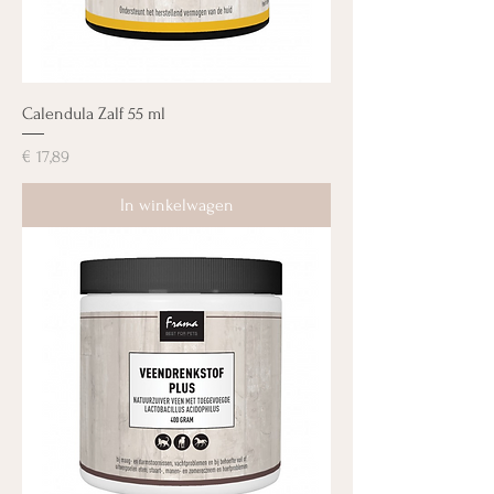
Calendula Zalf 55 ml
Prijs
€ 17,89
In winkelwagen