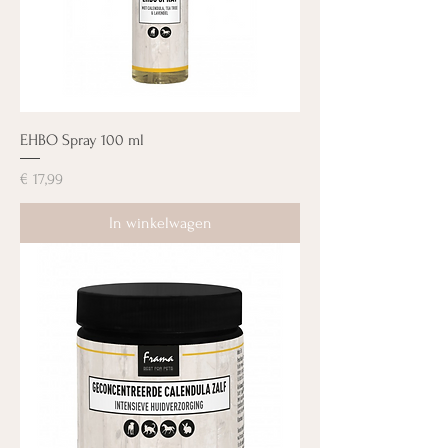
EHBO Spray 100 ml
Prijs
€ 17,99
In winkelwagen