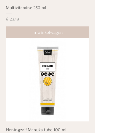
Multivitamine 250 ml
Prijs
€ 23,49
In winkelwagen
Honingzalf Manuka tube 100 ml