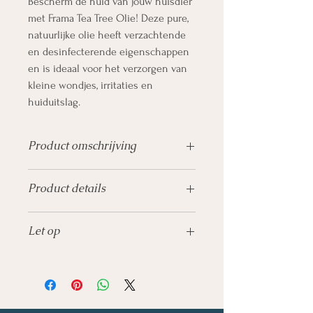
Bescherm de huid van jouw huisdier
met Frama Tea Tree Olie! Deze pure,
natuurlijke olie heeft verzachtende
en desinfecterende eigenschappen
en is ideaal voor het verzorgen van
kleine wondjes, irritaties en
huiduitslag.
Product omschrijving
DÉ EHBO-OLIE UIT AUSTRALIE
Product details
Tea tree olie melaleuca alternifolia
Inhoud:
30 ml
Referentie
fd0082
Aromatherapie:
Verdampen of mengen
Let op
Ean
8718309611248
met basisolie, crème of shampoo, niet
voor inwendig gebruik.
Niet gebruiken tijdens dracht en
zoogperiode.
Niet gebruiken bij een allergie voor
één van de bestanddelen en bij een