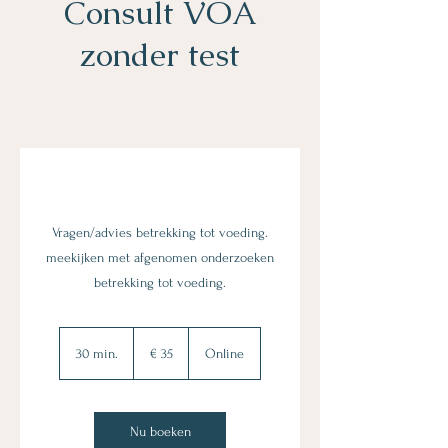
Consult VOA
zonder test
Vragen/advies betrekking tot voeding.
meekijken met afgenomen onderzoeken
betrekking tot voeding.
35
euro
30 min.
3
€ 35
Online
0
m
i
n
Nu boeken