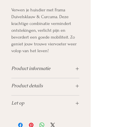
Verwen je huisdier met Frama
Duivelsklauw & Curcuma. Deze
krachtige combinatie vermindert
ontstekingen, verlicht pijn en
bevordert een goede mobiliteit. Zo
geniet jouw trouwe viervoeter weer
volop van het leven!
Product informatie
Ondersteunt de beweging
Product details
Inhoud:
60 capsules
Referentie
fd0151
Een krachtige combinatie van het
Let op
Ean
8718309613778
bekende wortelextract Duivelsklauw, ook
wel Harpagophytum genaamd, met een
Niet gebruiken tijdens dracht en
hoge dosering Curcuma-extract. Door
zoogperiode.
deze combinatie zal dit product zowel op