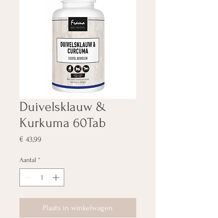
Duivelsklauw &
Kurkuma 60Tab
Prijs
€ 43,99
Aantal
*
Plaats in winkelwagen