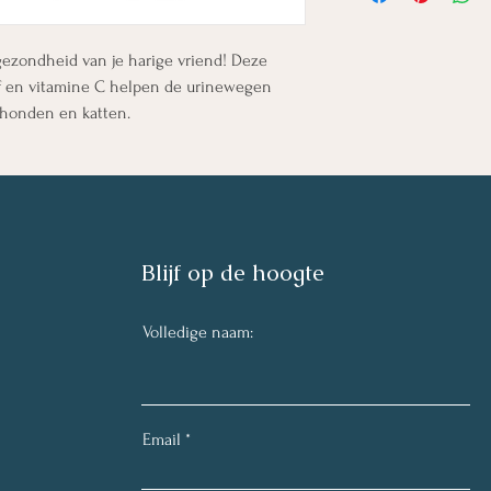
Bij een allergische 
aanhoudende klachten 
capsule mag losgehaal
gezondheid van je harige vriend! Deze
worden.
if en vitamine C helpen de urinewegen
 honden en katten.
Ingrediënten: (extracte
(cellulose als capsule-h
mannose, antiklontermid
rijst concentraat), men
Analytische bestanddele
0,4g, Ruwe celstof 0,3g,
Blijf op de hoogte
Volledige naam:
Email