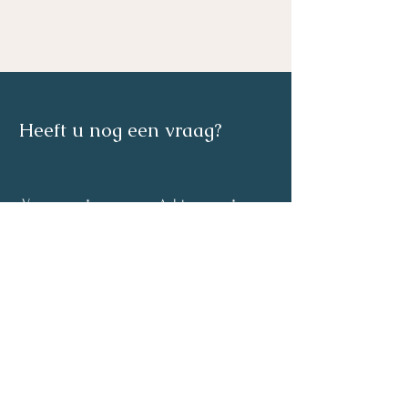
Heeft u nog een vraag?
Voornaam:
Achtenaam:
Email
Telefoonnummer
: